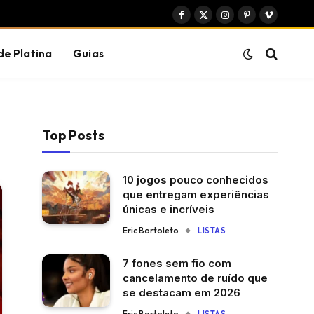
Facebook
X
Instagram
Pinterest
Vimeo
(Twitter)
de Platina
Guias
Top Posts
10 jogos pouco conhecidos
que entregam experiências
únicas e incríveis
Eric Bortoleto
LISTAS
7 fones sem fio com
cancelamento de ruído que
se destacam em 2026
Eric Bortoleto