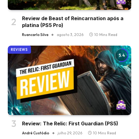
Review de Beast of Reincarnation após a
platina (PS5 Pro)
Ruancarlo Silva
agosto 3, 2026
10 Mins Read
REVIEWS
5.4
Review: The Relic: First Guardian (PS5)
André Custódio
julho 29, 2026
10 Mins Read