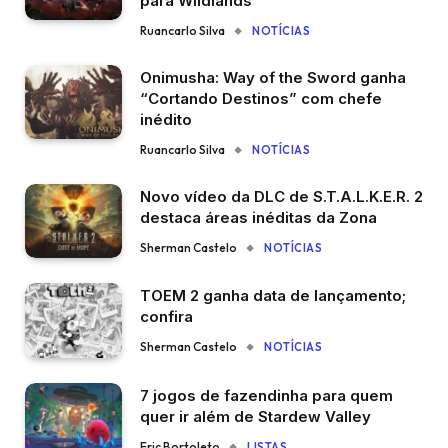
para Wildlands
Ruancarlo Silva
NOTÍCIAS
Onimusha: Way of the Sword ganha
“Cortando Destinos” com chefe
inédito
Ruancarlo Silva
NOTÍCIAS
Novo vídeo da DLC de S.T.A.L.K.E.R. 2
destaca áreas inéditas da Zona
Sherman Castelo
NOTÍCIAS
TOEM 2 ganha data de lançamento;
confira
Sherman Castelo
NOTÍCIAS
7 jogos de fazendinha para quem
quer ir além de Stardew Valley
Eric Bortoleto
LISTAS