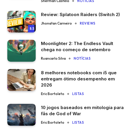
Sherman Castelo
NOTÍCIAS
Review: Splatoon Raiders (Switch 2)
Jhonatan Carneiro
REVIEWS
8.5
Moonlighter 2: The Endless Vault
chega no começo de setembro
Ruancarlo Silva
NOTÍCIAS
8 melhores notebooks com i5 que
entregam ótimo desempenho em
2026
Eric Bortoleto
LISTAS
10 jogos baseados em mitologia para
fãs de God of War
Eric Bortoleto
LISTAS