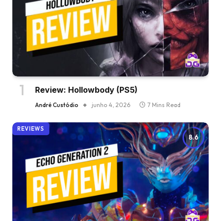
Review: Hollowbody (PS5)
André Custódio
junho 4, 2026
7 Mins Read
REVIEWS
8.6