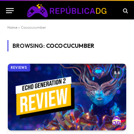
Home
»
Cococucumber
BROWSING:
COCOCUCUMBER
REVIEWS
8.6