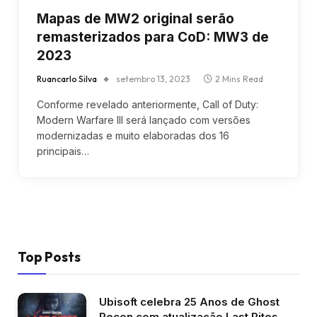
Mapas de MW2 original serão
remasterizados para CoD: MW3 de
2023
Ruancarlo Silva
setembro 13, 2023
2 Mins Read
Conforme revelado anteriormente, Call of Duty:
Modern Warfare III será lançado com versões
modernizadas e muito elaboradas dos 16
principais…
Top Posts
Ubisoft celebra 25 Anos de Ghost
Recon com atualização Last Rites