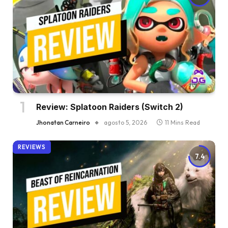
Review: Splatoon Raiders (Switch 2)
Jhonatan Carneiro
agosto 5, 2026
11 Mins Read
REVIEWS
7.4