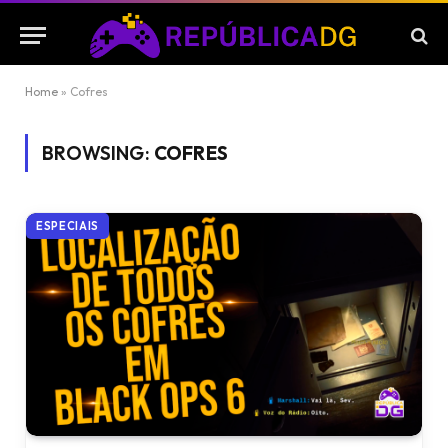
Home
»
Cofres
BROWSING:
COFRES
ESPECIAIS