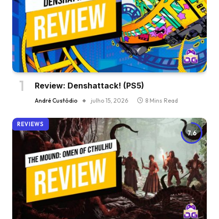
Review: Denshattack! (PS5)
André Custódio
julho 15, 2026
8 Mins Read
REVIEWS
7.6