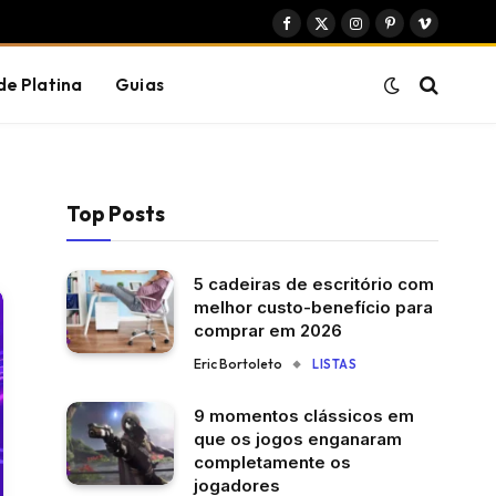
Facebook
X
Instagram
Pinterest
Vimeo
(Twitter)
de Platina
Guias
Top Posts
5 cadeiras de escritório com
melhor custo-benefício para
comprar em 2026
Eric Bortoleto
LISTAS
9 momentos clássicos em
que os jogos enganaram
completamente os
jogadores