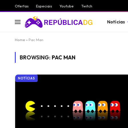
Ofertas
Especiais
Youtube
Twitch
Notícias
Home
»
Pac Man
BROWSING:
PAC MAN
NOTÍCIAS