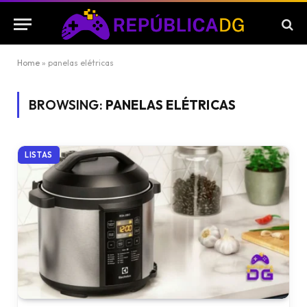
Home
»
panelas elétricas
BROWSING:
PANELAS ELÉTRICAS
LISTAS