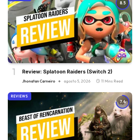
8.5
Review: Splatoon Raiders (Switch 2)
Jhonatan Carneiro
agosto 5, 2026
11 Mins Read
REVIEWS
7.4