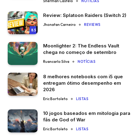
Sherman Castelo
NOTÍCIAS
Review: Splatoon Raiders (Switch 2)
Jhonatan Carneiro
REVIEWS
8.5
Moonlighter 2: The Endless Vault
chega no começo de setembro
Ruancarlo Silva
NOTÍCIAS
8 melhores notebooks com i5 que
entregam ótimo desempenho em
2026
Eric Bortoleto
LISTAS
10 jogos baseados em mitologia para
fãs de God of War
Eric Bortoleto
LISTAS