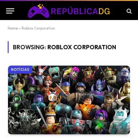
Home
»
Roblox Corporation
BROWSING:
ROBLOX CORPORATION
NOTÍCIAS