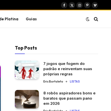
Facebook
X
Instagram
Pinterest
Vimeo
(Twitter)
de Platina
Guias
Top Posts
7 jogos que fogem do
padrão e reinventam suas
próprias regras
Eric Bortoleto
LISTAS
8 robôs aspiradores bons e
baratos que passam pano
em 2026
Eric Bortoleto