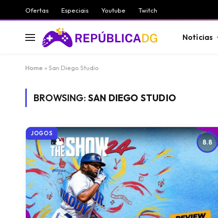
Ofertas
Especiais
Youtube
Twitch
Notícias
Home
»
San Diego Studio
BROWSING:
SAN DIEGO STUDIO
JOGOS
8.8