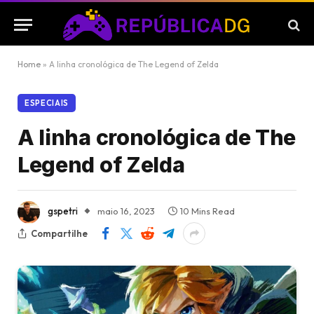
Home
»
A linha cronológica de The Legend of Zelda
ESPECIAIS
A linha cronológica de The
Legend of Zelda
gspetri
maio 16, 2023
10 Mins Read
Compartilhe