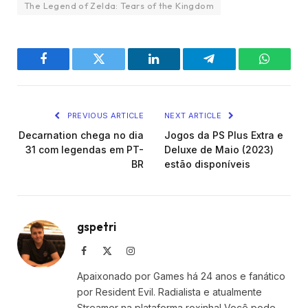
The Legend of Zelda: Tears of the Kingdom
Facebook
Twitter
LinkedIn
Telegram
WhatsA
PREVIOUS ARTICLE
NEXT ARTICLE
Decarnation chega no dia
Jogos da PS Plus Extra e
31 com legendas em PT-
Deluxe de Maio (2023)
BR
estão disponíveis
gspetri
Facebook
X
Instagram
(Twitter)
Apaixonado por Games há 24 anos e fanático
por Resident Evil. Radialista e atualmente
Streamer na plataforma roxinha! Você pode