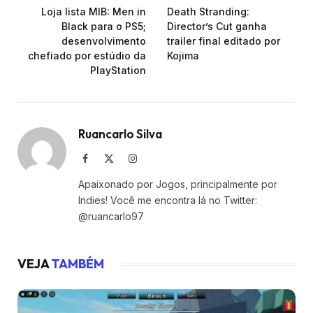
Loja lista MIB: Men in
Death Stranding:
Black para o PS5;
Director’s Cut ganha
desenvolvimento
trailer final editado por
chefiado por estúdio da
Kojima
PlayStation
Ruancarlo Silva
Facebook
X
Instagram
(Twitter)
Apaixonado por Jogos, principalmente por
Indies! Você me encontra lá no Twitter:
@ruancarlo97
VEJA
TAMBÉM