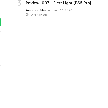
Review: 007 – First Light (PS5 Pro)
Ruancarlo Silva
maio 26, 2026
10 Mins Read
tsApp
Instagram
ter)