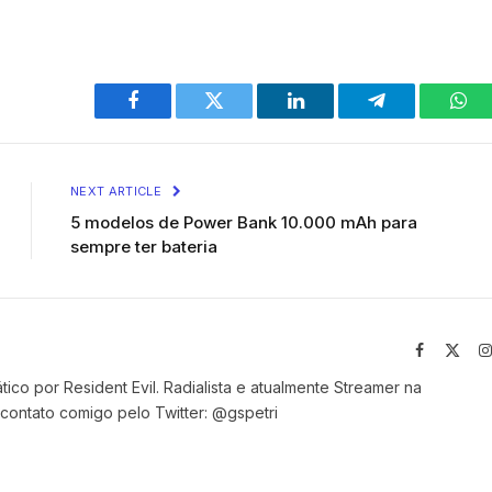
Facebook
Twitter
LinkedIn
Telegram
Wha
NEXT ARTICLE
5 modelos de Power Bank 10.000 mAh para
sempre ter bateria
Facebook
X
(Twit
co por Resident Evil. Radialista e atualmente Streamer na
contato comigo pelo Twitter: @gspetri