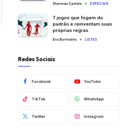
Sherman Castelo
ESPECIAIS
7 jogos que fogem do
padrão e reinventam suas
próprias regras
Eric Bortoleto
LISTAS
Redes Sociais
Facebook
YouTube
TikTok
WhatsApp
Twitter
Instagram