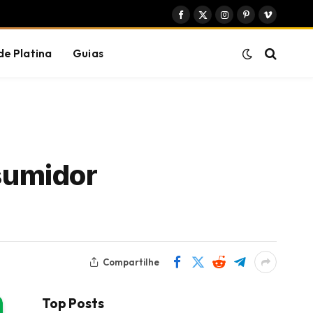
Facebook
X
Instagram
Pinterest
Vimeo
(Twitter)
de Platina
Guias
sumidor
Compartilhe
Top Posts