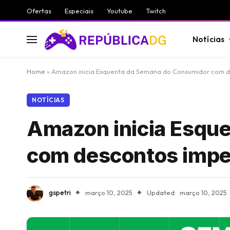
Ofertas
Especiais
Youtube
Twitch
Notícias
Home
»
Amazon inicia Esquenta da Semana do Consumidor com d
NOTÍCIAS
Amazon inicia Esqu
com descontos impe
gspetri
março 10, 2025
Updated:
março 10, 2025