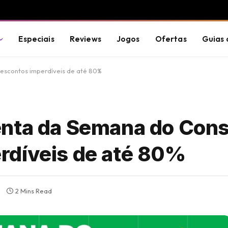
Especiais
Reviews
Jogos
Ofertas
Guias 
escontos imperdíveis de até 80%
enta da Semana do Con
rdíveis de até 80%
2 Mins Read