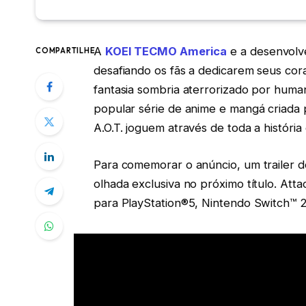
A
KOEI TECMO America
e a desenvolv
COMPARTILHE
desafiando os fãs a dedicarem seus co
fantasia sombria aterrorizado por huma
popular série de anime e mangá criada 
A.O.T. joguem através de toda a história
Para comemorar o anúncio, um trailer d
olhada exclusiva no próximo título. At
para PlayStation®5, Nintendo Switch™ 