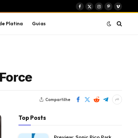
Facebook
X
Instagram
Pinterest
Vimeo
(Twitter)
de Platina
Guias
 Force
Compartilhe
Top Posts
Preview: Sonic Pico Park