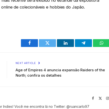
er mais recente será exibido no estande da expositora
 online de colecionáveis e hobbies do Japão.
Facebook
Twitter
LinkedIn
Telegram
Wha
NEXT ARTICLE
Age of Empires 4 anuncia expansão Raiders of the
North; confira os detalhes
Facebook
X
(Twit
r Indies! Você me encontra lá no Twitter: @ruancarlo97