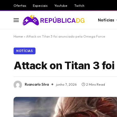
Ofertas
Especiais
Youtube
Twitch
Notícias
Home
»
Attack on Titan 3 foi anunciado pela Omega Force
NOTÍCIAS
Attack on Titan 3 fo
Ruancarlo Silva
junho 7, 2026
2 Mins Read