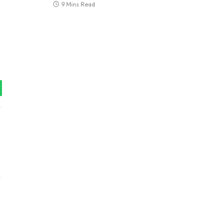
9 Mins Read
tsApp
Instagram
ter)