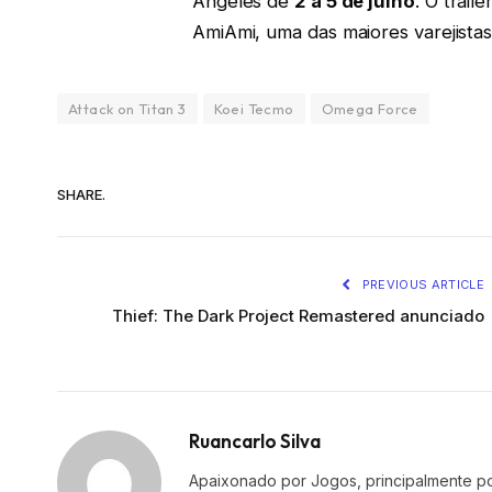
Angeles de
2 a 5 de julho
. O trail
AmiAmi, uma das maiores varejistas
Attack on Titan 3
Koei Tecmo
Omega Force
SHARE.
PREVIOUS ARTICLE
Thief: The Dark Project Remastered anunciado
Ruancarlo Silva
Apaixonado por Jogos, principalmente po