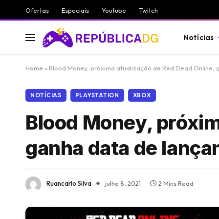
Ofertas
Especiais
Youtube
Twitch
Notícias
Home
»
Blood Money, próxima atualização de Red Dead Online,
NOTÍCIAS
PLAYSTATION
XBOX
Blood Money, próxim
ganha data de lanç
Ruancarlo Silva
julho 8, 2021
2 Mins Read