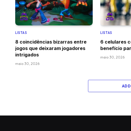
LISTAS
LISTAS
8 coincidências bizarras entre
6 celulares 
jogos que deixaram jogadores
benefício pa
intrigados
maio 30, 2026
maio 30, 2026
ADD