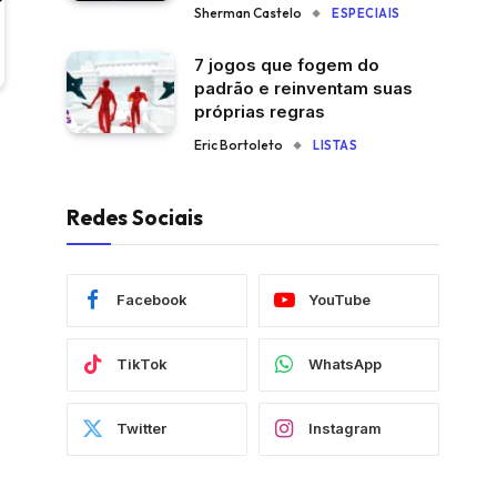
Sherman Castelo
ESPECIAIS
7 jogos que fogem do
padrão e reinventam suas
próprias regras
Eric Bortoleto
LISTAS
Redes Sociais
Facebook
YouTube
TikTok
WhatsApp
Twitter
Instagram