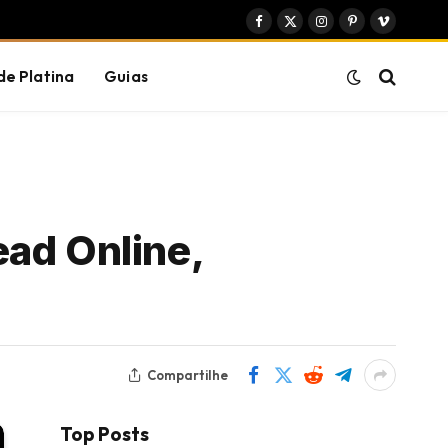
Facebook
X
Instagram
Pinterest
Vimeo
(Twitter)
de Platina
Guias
ead Online,
Compartilhe
Top Posts