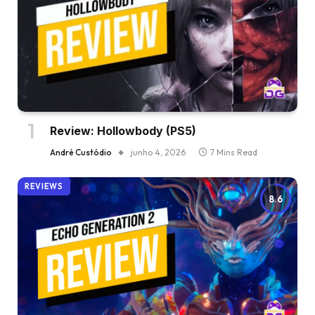
Review: Hollowbody (PS5)
André Custódio
junho 4, 2026
7 Mins Read
REVIEWS
8.6