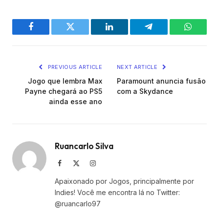
Facebook
Twitter
LinkedIn
Telegram
WhatsA
PREVIOUS ARTICLE
NEXT ARTICLE
Jogo que lembra Max
Paramount anuncia fusão
Payne chegará ao PS5
com a Skydance
ainda esse ano
Ruancarlo Silva
Facebook
X
Instagram
(Twitter)
Apaixonado por Jogos, principalmente por
Indies! Você me encontra lá no Twitter:
@ruancarlo97