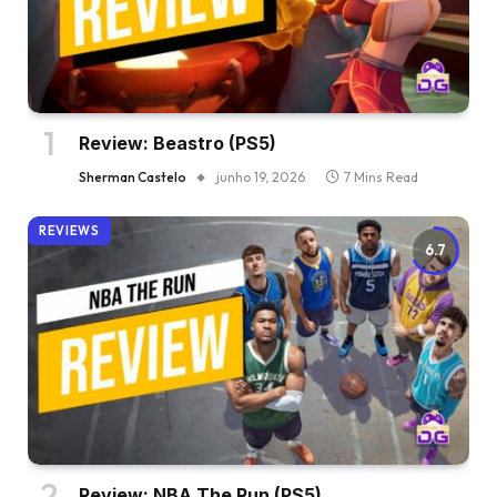
Review: Beastro (PS5)
Sherman Castelo
junho 19, 2026
7 Mins Read
REVIEWS
6.7
Review: NBA The Run (PS5)