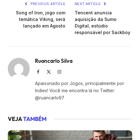
PREVIOUS ARTICLE
NEXT ARTICLE
Song of Iron, jogo com
Tencent anuncia
temática Viking, será
aquisição da Sumo
lançado em Agosto
Digital, estúdio
responsável por Sackboy
Ruancarlo Silva
Facebook
X
Instagram
(Twitter)
Apaixonado por Jogos, principalmente por
Indies! Você me encontra lá no Twitter:
@ruancarlo97
VEJA
TAMBÉM