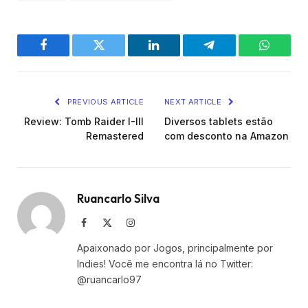
Facebook
Twitter
LinkedIn
Telegram
WhatsA
PREVIOUS ARTICLE
NEXT ARTICLE
Review: Tomb Raider I-III
Diversos tablets estão
Remastered
com desconto na Amazon
Ruancarlo Silva
Facebook
X
Instagram
(Twitter)
Apaixonado por Jogos, principalmente por
Indies! Você me encontra lá no Twitter:
@ruancarlo97