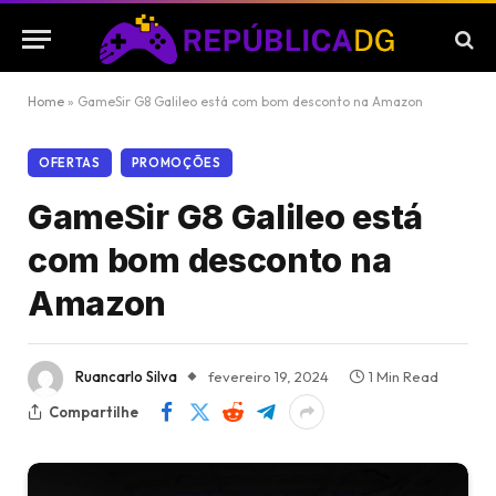
Home
»
GameSir G8 Galileo está com bom desconto na Amazon
OFERTAS
PROMOÇÕES
GameSir G8 Galileo está
com bom desconto na
Amazon
Ruancarlo Silva
fevereiro 19, 2024
1 Min Read
Compartilhe