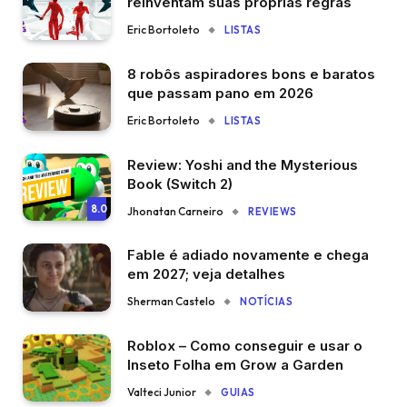
reinventam suas próprias regras
Eric Bortoleto
LISTAS
8 robôs aspiradores bons e baratos
que passam pano em 2026
Eric Bortoleto
LISTAS
Review: Yoshi and the Mysterious
Book (Switch 2)
8.0
Jhonatan Carneiro
REVIEWS
Fable é adiado novamente e chega
em 2027; veja detalhes
Sherman Castelo
NOTÍCIAS
Roblox – Como conseguir e usar o
Inseto Folha em Grow a Garden
Valteci Junior
GUIAS