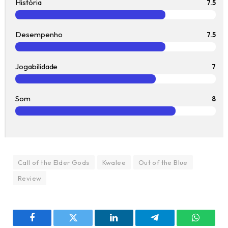
História
7.5
Desempenho
7.5
Jogabilidade
7
Som
8
Call of the Elder Gods
Kwalee
Out of the Blue
Review
Facebook
Twitter
LinkedIn
Telegram
WhatsA