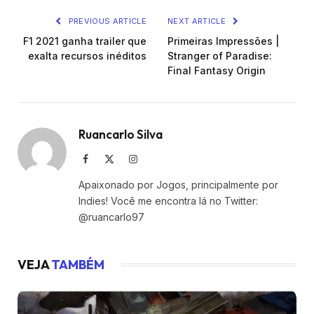
PREVIOUS ARTICLE
NEXT ARTICLE
F1 2021 ganha trailer que
Primeiras Impressões |
exalta recursos inéditos
Stranger of Paradise:
Final Fantasy Origin
Ruancarlo Silva
Facebook
X
Instagram
(Twitter)
Apaixonado por Jogos, principalmente por
Indies! Você me encontra lá no Twitter:
@ruancarlo97
VEJA
TAMBÉM