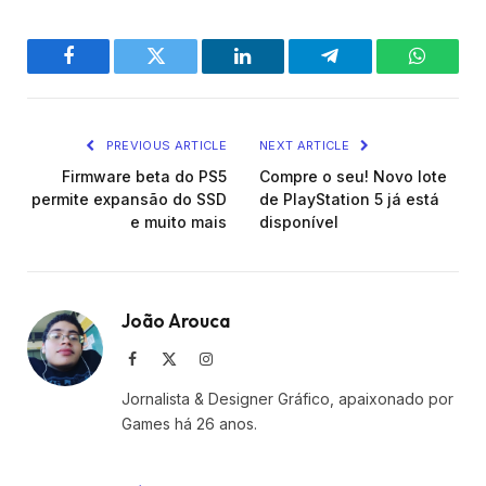
Facebook
Twitter
LinkedIn
Telegram
WhatsA
PREVIOUS ARTICLE
NEXT ARTICLE
Firmware beta do PS5
Compre o seu! Novo lote
permite expansão do SSD
de PlayStation 5 já está
e muito mais
disponível
João Arouca
Facebook
X
Instagram
(Twitter)
Jornalista & Designer Gráfico, apaixonado por
Games há 26 anos.