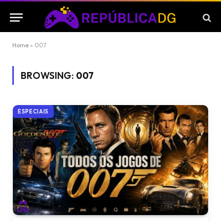
Home
»
007
BROWSING:
007
ESPECIAIS