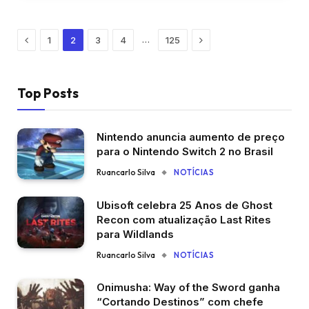
Previous
Next
…
1
2
3
4
125
Top Posts
Nintendo anuncia aumento de preço
para o Nintendo Switch 2 no Brasil
Ruancarlo Silva
NOTÍCIAS
Ubisoft celebra 25 Anos de Ghost
Recon com atualização Last Rites
para Wildlands
Ruancarlo Silva
NOTÍCIAS
Onimusha: Way of the Sword ganha
“Cortando Destinos” com chefe