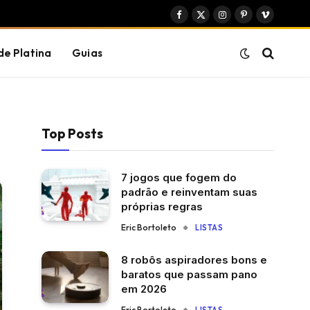
Facebook
X
Instagram
Pinterest
Vimeo
(Twitter)
de Platina
Guias
Top Posts
7 jogos que fogem do
padrão e reinventam suas
próprias regras
Eric Bortoleto
LISTAS
8 robôs aspiradores bons e
baratos que passam pano
em 2026
Eric Bortoleto