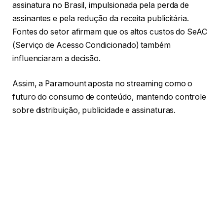
assinatura no Brasil, impulsionada pela perda de
assinantes e pela redução da receita publicitária.
Fontes do setor afirmam que os altos custos do SeAC
(Serviço de Acesso Condicionado) também
influenciaram a decisão.
Assim, a Paramount aposta no streaming como o
futuro do consumo de conteúdo, mantendo controle
sobre distribuição, publicidade e assinaturas.
Mesmo com o fim dos canais lineares, a empresa
continuará com seus direitos esportivos, como as
transmissões da Libertadores. Além disso, planeja
unificar o Paramount+ e o Pluto TV até 2026,
ampliando a presença digital e competindo
diretamente com plataformas como
Netflix
e
Disney+.