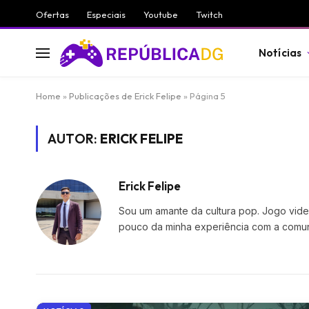
Ofertas
Especiais
Youtube
Twitch
Notícias
Home
»
Publicações de Erick Felipe
»
Página 5
AUTOR:
ERICK FELIPE
Erick Felipe
Sou um amante da cultura pop. Jogo vide
pouco da minha experiência com a comu