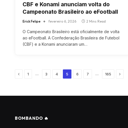
CBF e Konami anunciam volta do
Campeonato Brasileiro ao eFootball
Erick Felipe
fevereiro 6, 2026
2 Mins Read
O Campeonato Brasileiro está oficialmente de volta
ao eFootball. A Confederação Brasileira de Futebol
(CBF) e a Konami anunciaram um…
Previous
Next
…
…
1
3
4
5
6
7
165
BOMBANDO 🔥