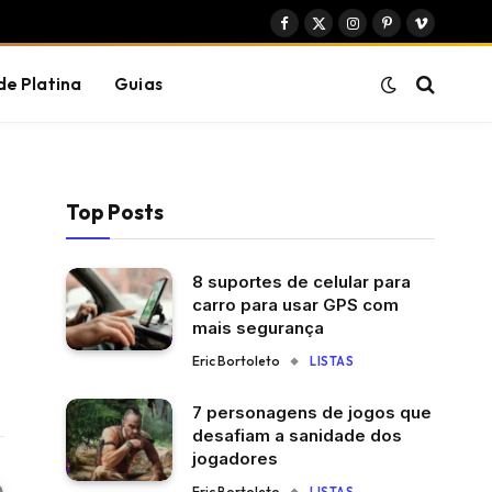
Facebook
X
Instagram
Pinterest
Vimeo
(Twitter)
de Platina
Guias
Top Posts
8 suportes de celular para
carro para usar GPS com
mais segurança
Eric Bortoleto
LISTAS
7 personagens de jogos que
desafiam a sanidade dos
jogadores
Eric Bortoleto