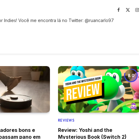
Facebook
X
(Twit
r Indies! Você me encontra lá no Twitter: @ruancarlo97
8.0
REVIEWS
radores bons e
Review: Yoshi and the
 passam pano em
Mysterious Book (Switch 2)