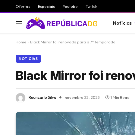
Ofertas
Especiais
Youtube
Twitch
Notícias
Home
»
Black Mirror foi renovada para a 7ª temporada
NOTÍCIAS
Black Mirror foi ren
Ruancarlo Silva
novembro 22, 2023
1 Min Read