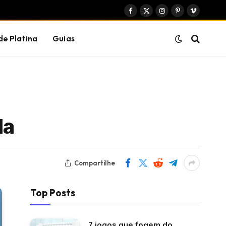
Facebook
X
Instagram
Pinterest
Vimeo
(Twitter)
de Platina
Guias
da
Compartilhe
Top Posts
7 jogos que fogem do