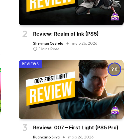
Instagram
ter)
Review: Realm of Ink (PS5)
Sherman Castelo
maio 26, 2026
8 Mins Read
REVIEWS
9.6
Review: 007 – First Light (PS5 Pro)
Ruancarlo Silva
maio 26, 2026