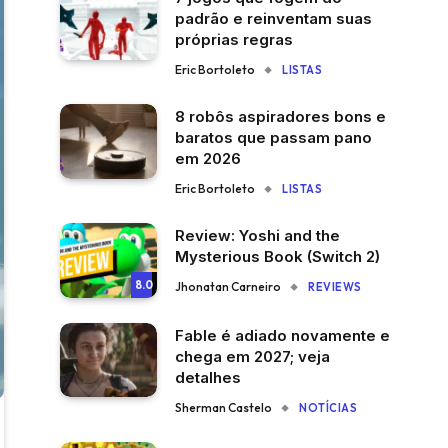
padrão e reinventam suas
próprias regras
Eric Bortoleto
LISTAS
8 robôs aspiradores bons e
baratos que passam pano
em 2026
Eric Bortoleto
LISTAS
Review: Yoshi and the
Mysterious Book (Switch 2)
8.0
Jhonatan Carneiro
REVIEWS
Fable é adiado novamente e
chega em 2027; veja
detalhes
Sherman Castelo
NOTÍCIAS