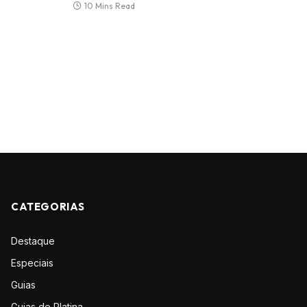
10 Mins Read
CATEGORIAS
Destaque
Especiais
Guias
Guias de Platina