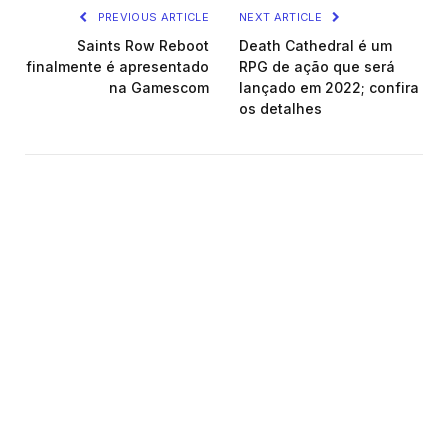
PREVIOUS ARTICLE
NEXT ARTICLE
Saints Row Reboot
Death Cathedral é um
finalmente é apresentado
RPG de ação que será
na Gamescom
lançado em 2022; confira
os detalhes
Ruancarlo Silva
Facebook
X
Instagram
(Twitter)
Apaixonado por Jogos, principalmente por
Indies! Você me encontra lá no Twitter:
@ruancarlo97
VEJA
TAMBÉM