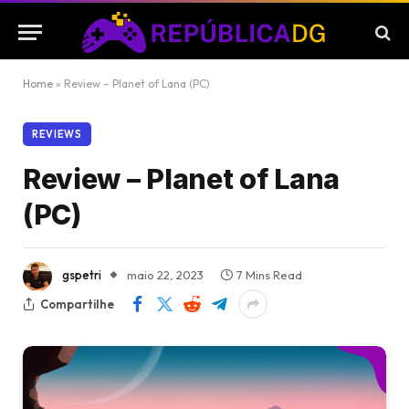
Home
»
Review – Planet of Lana (PC)
REVIEWS
Review – Planet of Lana
(PC)
gspetri
maio 22, 2023
7 Mins Read
Compartilhe