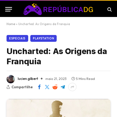
Home
»
Uncharted: As Origens da Franquia
ESPECIAIS
PLAYSTATION
Uncharted: As Origens da
Franquia
lucien.gilbert
maio 21, 2023
5 Mins Read
Compartilhe