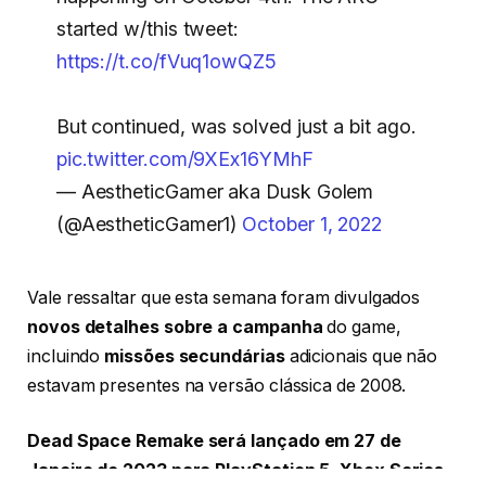
started w/this tweet:
https://t.co/fVuq1owQZ5
But continued, was solved just a bit ago.
pic.twitter.com/9XEx16YMhF
— AestheticGamer aka Dusk Golem
(@AestheticGamer1)
October 1, 2022
Vale ressaltar que esta semana foram divulgados
novos detalhes sobre a campanha
do game,
incluindo
missões secundárias
adicionais que não
estavam presentes na versão clássica de 2008.
Dead Space Remake será lançado em 27 de
Janeiro de 2023 para PlayStation 5, Xbox Series