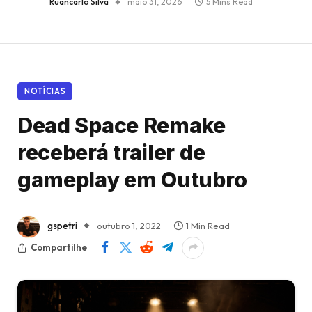
Ruancarlo Silva
maio 31, 2026
5 Mins Read
NOTÍCIAS
Dead Space Remake
receberá trailer de
gameplay em Outubro
gspetri
outubro 1, 2022
1 Min Read
Compartilhe