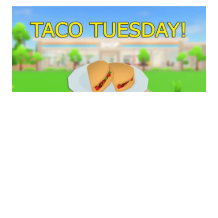
Ao completar os 100 tacos pedidos pelos Cara do
Taco, você recebe recompensas valiosas incluindo:
Dinheiro (Cash)
5000 unidades para investir na expansão ou melhoria
do seu restaurante.