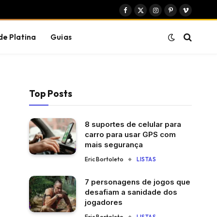
Facebook
X
Instagram
Pinterest
Vimeo
(Twitter)
de Platina
Guias
Top Posts
8 suportes de celular para
carro para usar GPS com
mais segurança
Eric Bortoleto
LISTAS
7 personagens de jogos que
desafiam a sanidade dos
jogadores
Eric Bortoleto