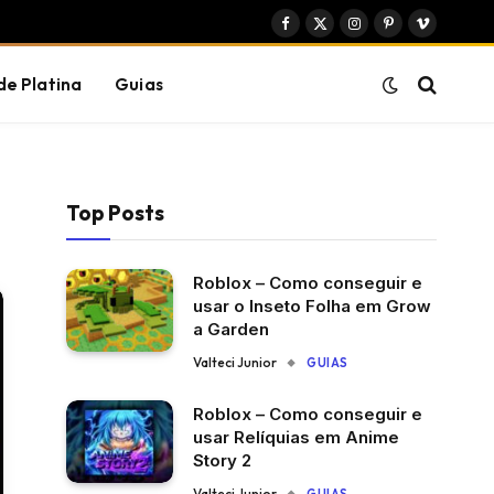
Facebook
X
Instagram
Pinterest
Vimeo
(Twitter)
de Platina
Guias
Top Posts
Roblox – Como conseguir e
usar o Inseto Folha em Grow
a Garden
Valteci Junior
GUIAS
Roblox – Como conseguir e
usar Relíquias em Anime
Story 2
Valteci Junior