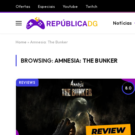
Ofertas
Especiais
Youtube
Twitch
Notícias
Home
»
Amnesia: The Bunker
BROWSING:
AMNESIA: THE BUNKER
REVIEWS
8.0