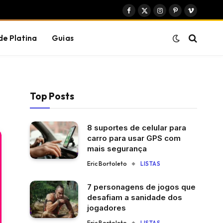
Facebook
X
Instagram
Pinterest
Vimeo
(Twitter)
de Platina
Guias
Top Posts
8 suportes de celular para
carro para usar GPS com
mais segurança
Eric Bortoleto
LISTAS
7 personagens de jogos que
desafiam a sanidade dos
jogadores
Eric Bortoleto