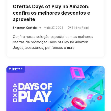
Ofertas Days of Play na Amazon:
confira os melhores descontos e
aproveite
Sherman Castelo
maio 27, 2026
3 Mins Read
Confira nossa seleção especial com as melhores
ofertas da promoção Days of Play na Amazon.
Jogos, acessórios, periféricos e mais
OFERTAS