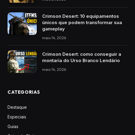
Crimson Desert: 10 equipamentos
únicos que podem transformar sua
gameplay
maio 14, 2026
Crimson Desert: como conseguir a
montaria do Urso Branco Lendário
maio 14, 2026
CATEGORIAS
Destaque
Especiais
Guias