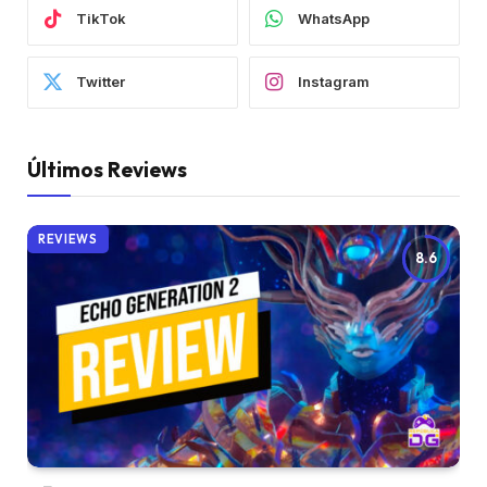
TikTok
WhatsApp
Twitter
Instagram
Últimos Reviews
REVIEWS
8.6