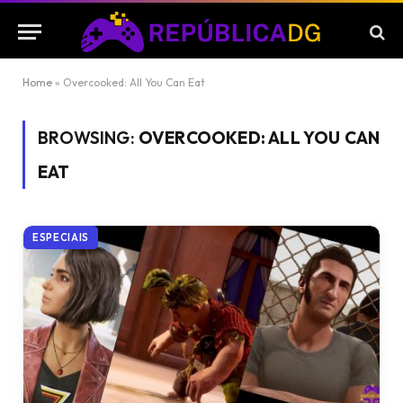
Home
»
Overcooked: All You Can Eat
BROWSING:
OVERCOOKED: ALL YOU CAN
EAT
ESPECIAIS