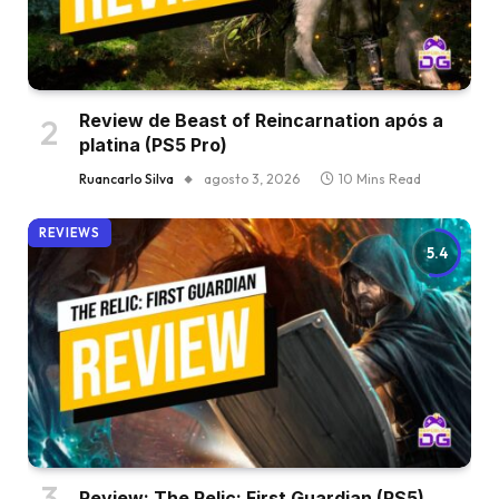
Review de Beast of Reincarnation após a
platina (PS5 Pro)
Ruancarlo Silva
agosto 3, 2026
10 Mins Read
REVIEWS
5.4
Review: The Relic: First Guardian (PS5)