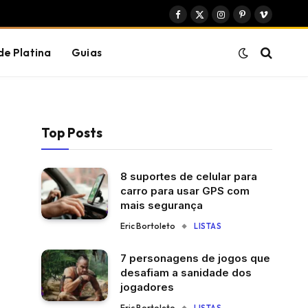
Facebook
X
Instagram
Pinterest
Vimeo
(Twitter)
de Platina
Guias
Top Posts
8 suportes de celular para
carro para usar GPS com
mais segurança
Eric Bortoleto
LISTAS
7 personagens de jogos que
desafiam a sanidade dos
jogadores
Eric Bortoleto