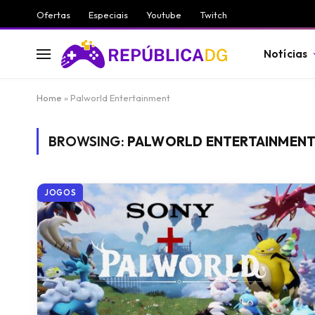
Ofertas
Especiais
Youtube
Twitch
Notícias
Home
»
Palworld Entertainment
BROWSING:
PALWORLD ENTERTAINMEN
JOGOS