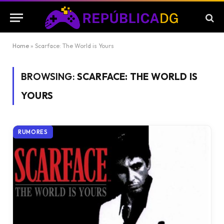
Home
»
Scarface: The World is Yours
BROWSING:
SCARFACE: THE WORLD IS
YOURS
RUMORES