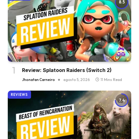
8.5
Review: Splatoon Raiders (Switch 2)
Jhonatan Carneiro
agosto 5, 2026
11 Mins Read
REVIEWS
7.4