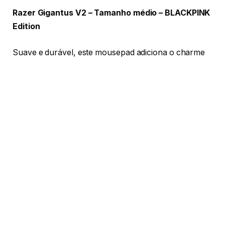
Razer Gigantus V2 – Tamanho médio – BLACKPINK
Edition
Suave e durável, este mousepad adiciona o charme
de BLACKPINK a qualquer setup.
Razer Enki X
– BLACKPINK Edition
Conforto para o dia todo aliado à estética rosa e preta
inconfundível de BLACKPINK — feita para longas
sessões de jogo sem abrir mão do estilo.
Photocards exclusivos e de edição limitada da
blackpink – brinde de compra
Para celebrar o lançamento, os fãs que adquirirem
qualquer produto da Coleção BLACKPINK X Razer