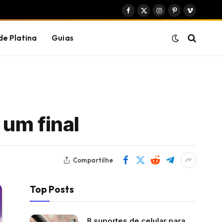
Facebook
X
Instagram
Pinterest
Vimeo
(Twitter)
de Platina
Guias
um final
Compartilhe
Top Posts
8 suportes de celular para