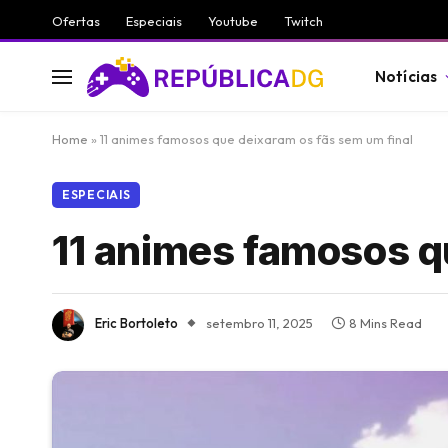
Ofertas
Especiais
Youtube
Twitch
Notícias
Home
»
11 animes famosos que deixaram os fãs sem um final
ESPECIAIS
11 animes famosos q
Eric Bortoleto
setembro 11, 2025
8 Mins Read