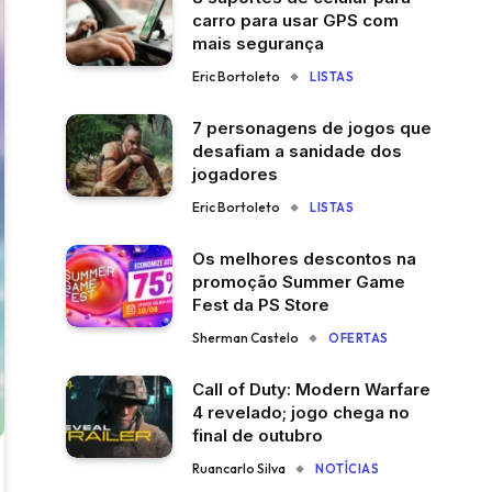
carro para usar GPS com
mais segurança
Eric Bortoleto
LISTAS
7 personagens de jogos que
desafiam a sanidade dos
jogadores
Eric Bortoleto
LISTAS
Os melhores descontos na
promoção Summer Game
Fest da PS Store
Sherman Castelo
OFERTAS
Call of Duty: Modern Warfare
4 revelado; jogo chega no
final de outubro
Ruancarlo Silva
NOTÍCIAS