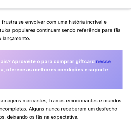
ustra se envolver com uma história incrível e
ítulos populares continuam sendo referência para fãs
 lançamento.
ais? Aproveite o para comprar giftcard
nesse
ra, oferece as melhores condições e suporte
rsonagens marcantes, tramas emocionantes e mundos
am incompletas. Alguns nunca receberam um desfecho
os, deixando os fãs na expectativa.