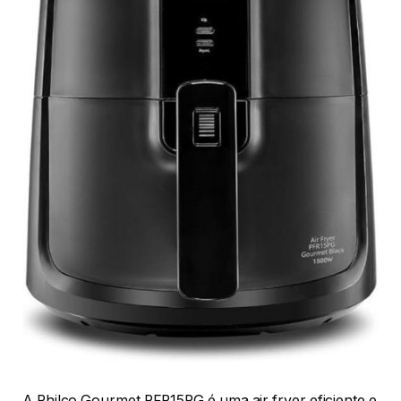
A Philco Gourmet PFR15PG é uma air fryer eficiente e