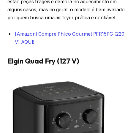
estão peças frágeis e demora no aquecimento em
alguns casos, mas no geral, o modelo é bem avaliado
por quem busca uma air fryer prática e confiável.
[Amazon] Compre Philco Gourmet PFR15PG (220
V) AQUI!
Elgin Quad Fry (127 V)