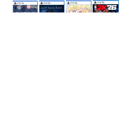
Imagem/Divulgação: Desconto em Games
Jogos de PS5 em oferta
Until Dawn