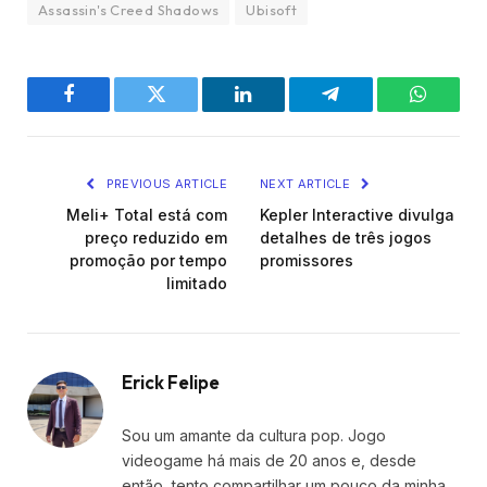
Assassin's Creed Shadows
Ubisoft
Facebook
Twitter
LinkedIn
Telegram
WhatsA
PREVIOUS ARTICLE
NEXT ARTICLE
Meli+ Total está com
Kepler Interactive divulga
preço reduzido em
detalhes de três jogos
promoção por tempo
promissores
limitado
Erick Felipe
Sou um amante da cultura pop. Jogo
videogame há mais de 20 anos e, desde
então, tento compartilhar um pouco da minha