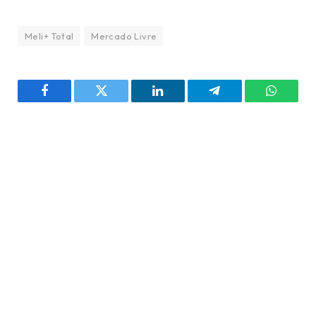
Meli+ Total
Mercado Livre
Facebook
Twitter
LinkedIn
Telegram
WhatsA
PREVIOUS ARTICLE
NEXT ARTICLE
Jurassic World Evolution
Assassin’s Creed
2 está de graça na Epic
Shadows atinge 1 milhão
Games Store
de jogadores na estreia
Erick Felipe
Sou um amante da cultura pop. Jogo
videogame há mais de 20 anos e, desde