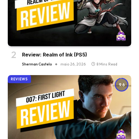
Review: Realm of Ink (PS5)
Sherman Castelo
maio 26, 2026
8 Mins Read
REVIEWS
9.6