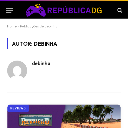
Home
»
Publicações de debinha
AUTOR:
DEBINHA
debinha
REVIEWS